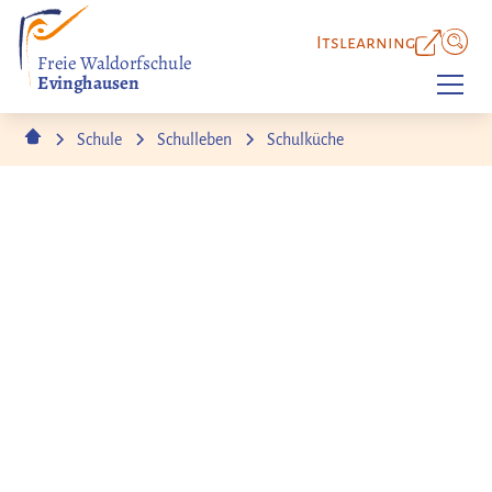
Itslearning
Freie Waldorfschule
Evinghausen
Schule
Schulleben
Schulküche
Nachhaltiger Genuss
Unsere Schulküche
In unserer Schulküche erlebst du mehr als nur eine