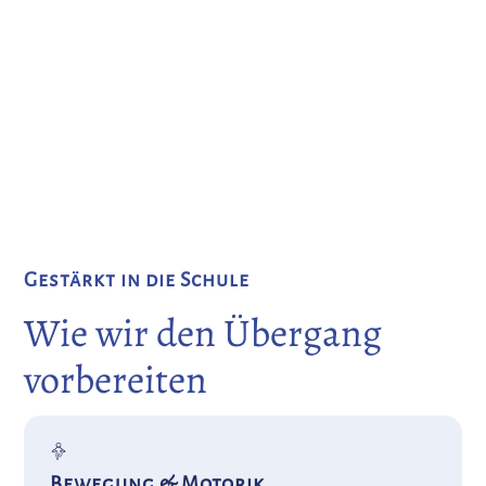
Der Schritt in die Schulzeit ist ein besonderer
Moment - für dich und dein Kind. In unserem
Waldorfkindergarten bereiten wir die Kinder
behutsam und ganzheitlich auf diesen neuen
Lebensabschnitt vor.
Gestärkt in die Schule
Wie wir den Übergang
vorbereiten
Bewegung & Motorik