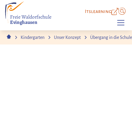
Itslearning
Freie Waldorfschule
Evinghausen
Kindergarten
Unser Konzept
Übergang in die Schul
Kindergarten & Schule
Sanfter Übergang in die
Schulzeit