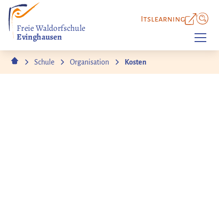
Itslearning
Freie Waldorfschule
Evinghausen
Schule
Organisation
Kosten
Schulgeld & Finanzierung
Bildung für alle:
Gemeinsam machen