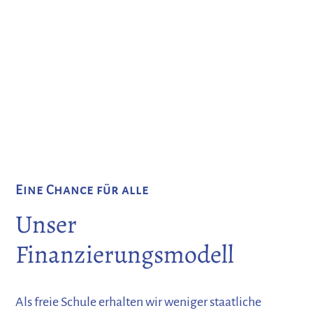
wir's möglich
Bei uns steht dein Kind im Mittelpunkt - nicht dein
Geldbeutel. Als Schulgemeinschaft leben wir das
Prinzip der Solidarität: Jede Familie trägt nach ihren
Möglichkeiten zum Schulhaushalt bei.
Eine Chance für alle
Unser
Finanzierungsmodell
Als freie Schule erhalten wir weniger staatliche