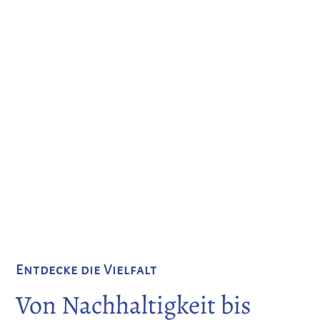
In der 11. Klasse wartet eine besondere
Herausforderung auf dich: Die Facharbeit – dein
ganz
persönliches Herzensprojekt
. Nach zehn
Jahren vielfältiger Bildung in Kunst, Handwerk und
Wissenschaft ist es Zeit für deine eigene
Forschungsreise. Gemeinsam mit deinen
Mentor:innen tauchst du ein Jahr lang in ein
selbstgewähltes Thema ein, das dich wirklich
bewegt.
Entdecke die Vielfalt
Von Nachhaltigkeit bis