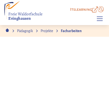
Itslearning
Freie Waldorfschule
Evinghausen
Pädagogik
Projekte
Facharbeiten
Waldorfabschluss & Facharbeiten
Mit Facharbeiten zur
Selbstentdeckung