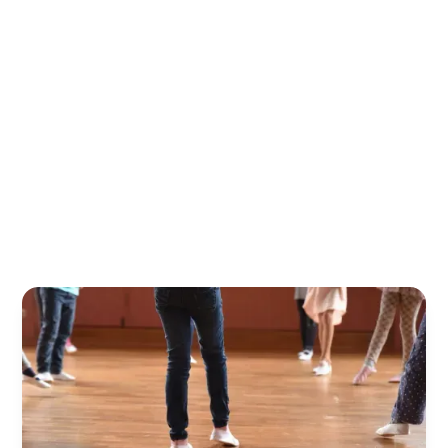
sichtbar werden
In der Eurythmie entdeckst du die Magie der
Bewegung. Hier verschmelzen Sprache, Musik und
Bewegung zu einer einzigartigen Kunstform, die
dein Kind auf seinem Bildungsweg von der ersten bis
zur zwölften Klasse begleitet.