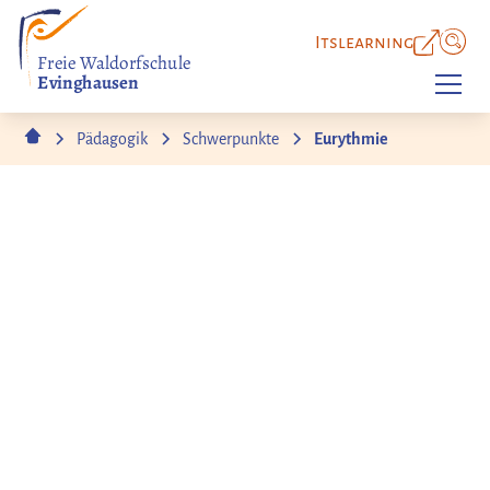
Itslearning
Freie Waldorfschule
Evinghausen
Pädagogik
Schwerpunkte
Eurythmie
Bewegungskunst
Eurythmie – Wenn
Sprache und Musik